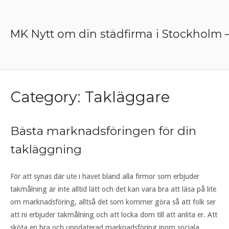
Skip
to
content
MK Nytt om din städfirma i Stockholm 
Category:
Takläggare
Bästa marknadsföringen för din
takläggning
För att synas där ute i havet bland alla firmor som erbjuder
takmålning är inte alltid lätt och det kan vara bra att läsa på lite
om marknadsföring, alltså det som kommer göra så att folk ser
att ni erbjuder takmålning och att locka dom till att anlita er. Att
sköta en bra och uppdaterad marknadsföring inom sociala