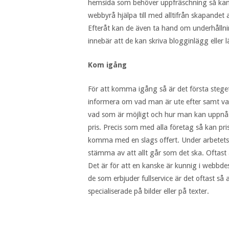
hemsida som behöver uppfräschning så kan
webbyrå hjälpa till med alltifrån skapandet a
Efteråt kan de även ta hand om underhållnin
innebär att de kan skriva blogginlägg eller 
Kom igång
För att komma igång så är det första steg
informera om vad man är ute efter samt 
vad som är möjligt och hur man kan uppnå m
pris. Precis som med alla företag så kan pri
komma med en slags offert. Under arbetet
stämma av att allt går som det ska. Oftast
Det är för att en kanske är kunnig i webbd
de som erbjuder fullservice är det oftast s
specialiserade på bilder eller på texter.