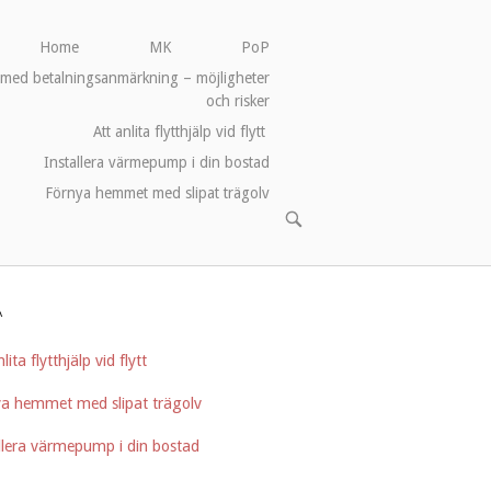
Home
MK
PoP
med betalningsanmärkning – möjligheter
och risker
Att anlita flytthjälp vid flytt
Installera värmepump i din bostad
Förnya hemmet med slipat trägolv
OPEN
SEARCH
BAR
A
lita flytthjälp vid flytt
ya hemmet med slipat trägolv
llera värmepump i din bostad