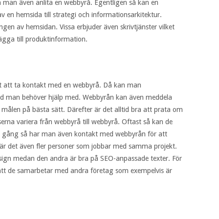
 man även anlita en webbyrå. Egentligen så kan en
v en hemsida till strategi och informationsarkitektur.
gen av hemsidan. Vissa erbjuder även skrivtjänster vilket
lägga till produktinformation.
et att ta kontakt med en webbyrå. Då kan man
vad man behöver hjälp med. Webbyrån kan även meddela
ålen på bästa sätt. Därefter är det alltid bra att prata om
serna variera från webbyrå till webbyrå. Oftast så kan de
s gång så har man även kontakt med webbyrån för att
 är det även fler personer som jobbar med samma projekt.
esign medan den andra är bra på SEO-anpassade texter. För
å att de samarbetar med andra företag som exempelvis är