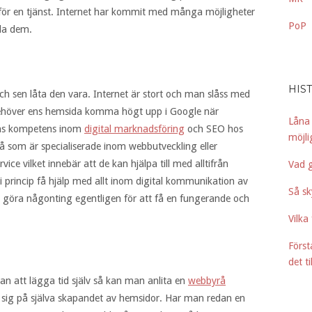
t för en tjänst. Internet har kommit med många möjligheter
PoP
da dem.
HIS
ch sen låta den vara. Internet är stort och man slåss med
 behöver ens hemsida komma högt upp i Google när
Låna
finns kompetens inom
digital marknadsföring
och SEO hos
möjl
å som är specialiserade inom webbutveckling eller
ice vilket innebär att de kan hjälpa till med alltifrån
Vad 
 i princip få hjälp med allt inom digital kommunikation av
Så sk
e göra någonting egentligen för att få en fungerande och
Vilka
Förs
det til
an att lägga tid själv så kan man anlita en
webbyrå
ar sig på själva skapandet av hemsidor. Har man redan en