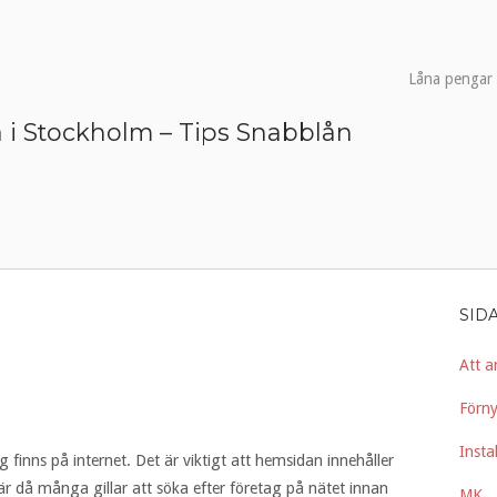
Låna pengar 
 i Stockholm – Tips Snabblån
SID
Att an
Förn
Insta
 finns på internet. Det är viktigt att hemsidan innehåller
r då många gillar att söka efter företag på nätet innan
MK