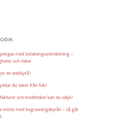
TORIK
 pengar med betalningsanmärkning –
igheter och risker
gör en webbyrå?
yddar du taket från fukt
 fakturor och kreditrisker kan du sälja?
ta mötet med begravningsbyrån – så går
l