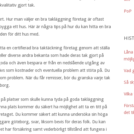
valitativ gjort tak.
PoP
ert. Hur man väljer en bra takläggning företag är oftast
bygga ett hus. Här är några tips på hur du kan hitta en bra
den för ditt hus med.
HIS
tta en certifierad bra taktäckning företag genom att ställa
Låna
ller diverse andra bekanta som hade deras tak gjort på
möjl
l goda och även bespara er från en nedslående utgång av
rävs som kostnader och eventuella problem att stöta på. Du
Vad 
om problem. När du får remisser, bör du granska varje tak
Så sk
borg.
Vilka
t på platser som skulle kunna tyda på goda takläggning
Förs
a plats kommer du säkert ha möjlighet att ta en titt på
det til
retaget. Du kommer säkert att kunna undersöka sin höga
ggare göteborg, svar, liksom bevis för deras folk. Du kan
 har försäkring samt vederbörligt tillstånd att fungera i