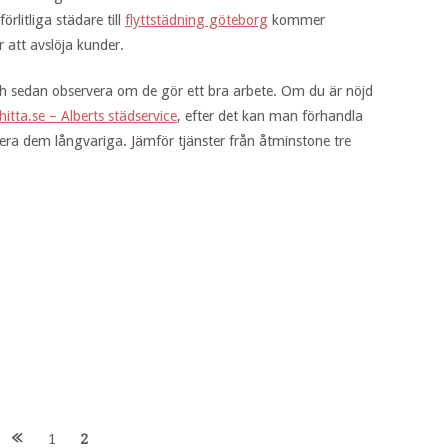
örlitliga städare till
flyttstädning göteborg
kommer
 att avslöja kunder.
och sedan observera om de gör ett bra arbete. Om du är nöjd
hitta.se – Alberts städservice
, efter det kan man förhandla
ytera dem långvariga. Jämför tjänster från åtminstone tre
n
1
2