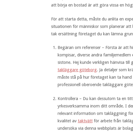
att börja en bostad är att göra vissa en högk
För att starta detta, måste du anlita en exp
situationen för människor som planerar att 
tak ersättning företaget du kan lämna grun
Begäran om referenser – Första är att hi
kompisar, diverse andra familjemedlem e
sistone. Hej kunde verkligen hänvisa til
takläggare göteborg
. Ja detaljer som k
måste stå på hur företaget kan ta hand 
professionell oberoende takläggare göte
Kontrollera – Du kan dessutom ta en tit
yrkesverksamma inom ditt område. I denn
relevant information om takläggning fö
kvalitet av
taktvätt
för arbete från taklä
undersöka via denna webbplats är bolaget