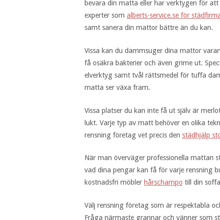
bevara din matta eller har verktygen för a
experter som
alberts-service.se för städfirm
samt sanera din mattor bättre än du kan.
Vissa kan du dammsuger dina mattor varann
få osäkra bakterier och även grime ut. Spec
elverktyg samt tvål rättsmedel för tuffa d
matta ser växa fram.
Vissa platser du kan inte få ut själv är merlo
lukt. Varje typ av matt behöver en olika tek
rensning företag vet precis den
städhjälp s
När man överväger professionella mattan stä
vad dina pengar kan få för varje rensning 
kostnadsfri möbler
hårschampo
till din sof
Välj rensning företag som är respektabla oc
Fråga närmaste grannar och vänner som städ