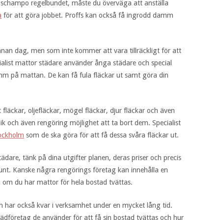
tt schampo regelbundet, måste du överväga att anställa
a
för att göra jobbet. Proffs kan också få ingrodd damm
an dag, men som inte kommer att vara tillräckligt för att
ialist mattor städare använder ånga städare och special
amm på mattan. De kan få fula fläckar ut samt göra din
t fläckar, oljefläckar, mögel fläckar, djur fläckar och även
nik och även rengöring möjlighet att ta bort dem. Specialist
tockholm
som de ska göra för att få dessa svåra fläckar ut.
dare, tänk på dina utgifter planen, deras priser och precis
bunt. Kanske några rengörings företag kan innehålla en
fa om du har mattor för hela bostad tvättas.
h har också kvar i verksamhet under en mycket lång tid.
företag de använder för att få sin bostad tvättas och hur