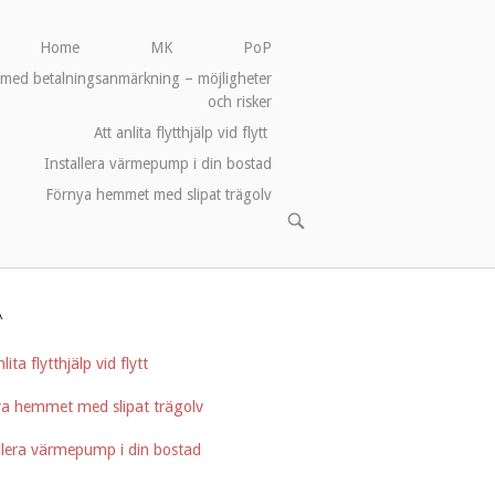
Home
MK
PoP
med betalningsanmärkning – möjligheter
och risker
Att anlita flytthjälp vid flytt
Installera värmepump i din bostad
Förnya hemmet med slipat trägolv
OPEN
SEARCH
BAR
A
lita flytthjälp vid flytt
ya hemmet med slipat trägolv
llera värmepump i din bostad