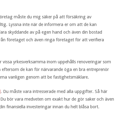
ka företag måste du mig säker på att försäkring av
ltig. Lyssna inte när de informera er om att de kan
 Vara skyddande av på egen hand och även din bostad
rån företaget och även ringa företaget för att verifiera
för vissa yrkesverksamma inom uppehålls renoveringar som
lla eftersom de kan för närvarande öga en bra entreprenör
iderna vanligen genom att be fastighetsmäklare.
d
. Du måste vara intresserade med alla uppgifter. Så här
as. Du bör vara medveten om exakt hur de gör saker och även
 finansiella investeringar innan du helt blåsa bort.