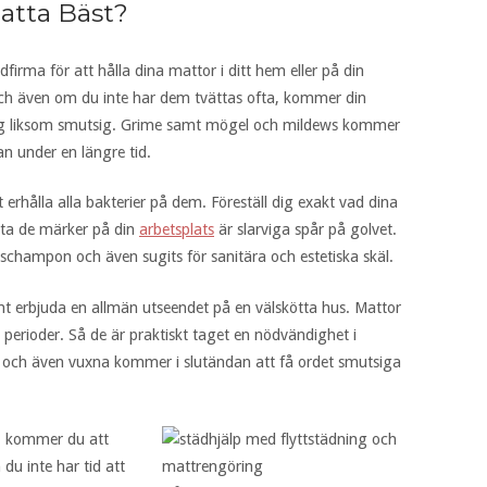
atta Bäst?
tädfirma för att hålla dina mattor i ditt hem eller på din
och även om du inte har dem tvättas ofta, kommer din
tsig liksom smutsig. Grime samt mögel och mildews kommer
 under en längre tid.
erhålla alla bakterier på dem. Föreställ dig exakt vad dina
sta de märker på din
arbetsplats
är slarviga spår på golvet.
 schampon och även sugits för sanitära och estetiska skäl.
amt erbjuda en allmän utseendet på en välskötta hus. Mattor
e perioder. Så de är praktiskt taget en nödvändighet i
r och även vuxna kommer i slutändan att få ordet smutsiga
, kommer du att
u inte har tid att