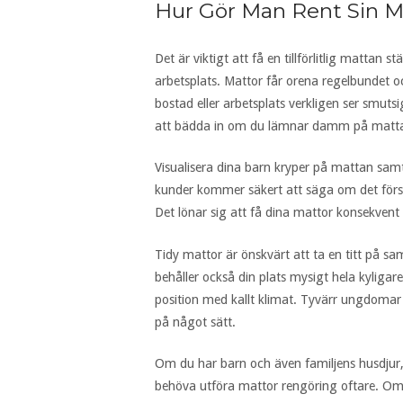
Hur Gör Man Rent Sin M
Det är viktigt att få en tillförlitlig mattan s
arbetsplats. Mattor får orena regelbundet 
bostad eller arbetsplats verkligen ser smu
att bädda in om du lämnar damm på mattan
Visualisera dina barn kryper på mattan samt 
kunder kommer säkert att säga om det för
Det lönar sig att få dina mattor konsekvent
Tidy mattor är önskvärt att ta en titt på s
behåller också din plats mysigt hela kyligar
position med kallt klimat. Tyvärr ungdoma
på något sätt.
Om du har barn och även familjens husdjur
behöva utföra mattor rengöring oftare. Om d